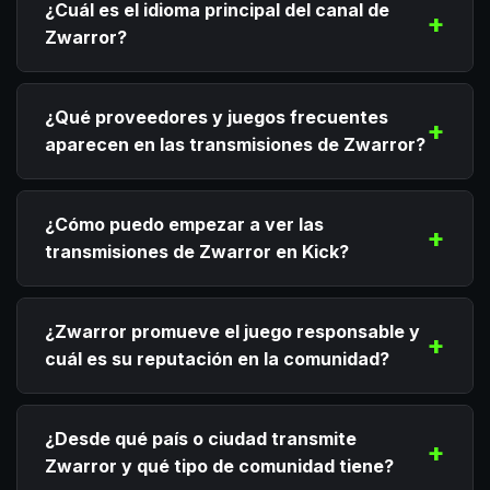
¿Cuál es el idioma principal del canal de
Zwarror?
¿Qué proveedores y juegos frecuentes
aparecen en las transmisiones de Zwarror?
¿Cómo puedo empezar a ver las
transmisiones de Zwarror en Kick?
¿Zwarror promueve el juego responsable y
cuál es su reputación en la comunidad?
¿Desde qué país o ciudad transmite
Zwarror y qué tipo de comunidad tiene?