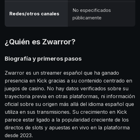
No especificados
Redes/otros canales
públicamente
¿Quién es Zwarror?
Biografía y primeros pasos
Zwarror es un streamer español que ha ganado
presencia en Kick gracias a su contenido centrado en
juegos de casino. No hay datos verificados sobre su
trayectoria previa en otras plataformas, ni información
oficial sobre su origen más allá del idioma español que
utiliza en sus transmisiones. Su crecimiento en Kick
parece estar ligado a la popularidad creciente de los
directos de slots y apuestas en vivo en la plataforma
desde 2023.