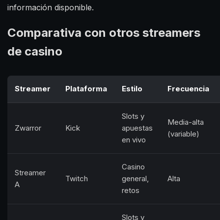
información disponible.
Comparativa con otros streamers
de casino
Streamer
Plataforma
Estilo
Frecuencia
Slots y
Media-alta
Zwarror
Kick
apuestas
(variable)
en vivo
Casino
Streamer
Twitch
general,
Alta
A
retos
Slots y