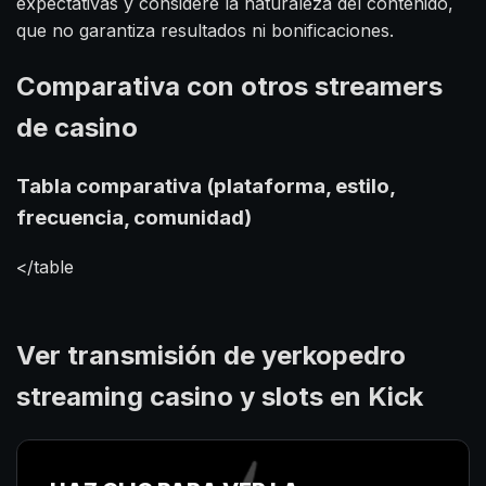
expectativas y considere la naturaleza del contenido,
que no garantiza resultados ni bonificaciones.
Comparativa con otros streamers
de casino
Tabla comparativa (plataforma, estilo,
frecuencia, comunidad)
</table
Ver transmisión de yerkopedro
streaming casino y slots en Kick