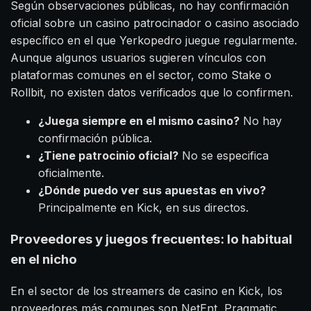
Según observaciones públicas, no hay confirmación
oficial sobre un casino patrocinador o casino asociado
específico en el que Yerkopedro juegue regularmente.
Aunque algunos usuarios sugieren vínculos con
plataformas comunes en el sector, como Stake o
Rollbit, no existen datos verificados que lo confirmen.
¿Juega siempre en el mismo casino?
No hay
confirmación pública.
¿Tiene patrocinio oficial?
No se especifica
oficialmente.
¿Dónde puedo ver sus apuestas en vivo?
Principalmente en Kick, en sus directos.
Proveedores y juegos frecuentes: lo habitual
en el nicho
En el sector de los streamers de casino en Kick, los
proveedores más comunes son NetEnt, Pragmatic