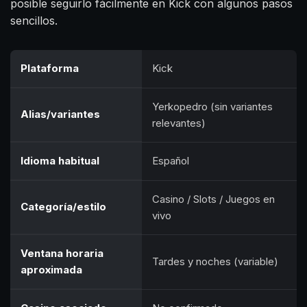
posible seguirlo fácilmente en Kick con algunos pasos
sencillos.
Plataforma
Kick
Yerkopedro (sin variantes
Alias/variantes
relevantes)
Idioma habitual
Español
Casino / Slots / Juegos en
Categoría/estilo
vivo
Ventana horaria
Tardes y noches (variable)
aproximada