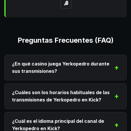
Preguntas Frecuentes (FAQ)
¿En qué casino juega Yerkopedro durante
sus transmisiones?
¿Cuáles son los horarios habituales de las
transmisiones de Yerkopedro en Kick?
¿Cuál es el idioma principal del canal de
Yerkopedro en Kick?