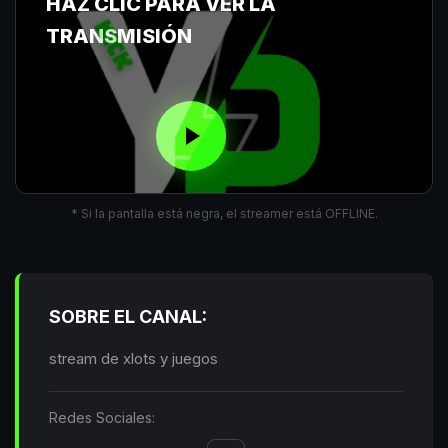
HAZ CLIC PARA VER LA
TRANSMISIÓN
* Si la pantalla está negra, el streamer está OFFLINE.
SOBRE EL CANAL:
stream de xlots y juegos
Redes Sociales: