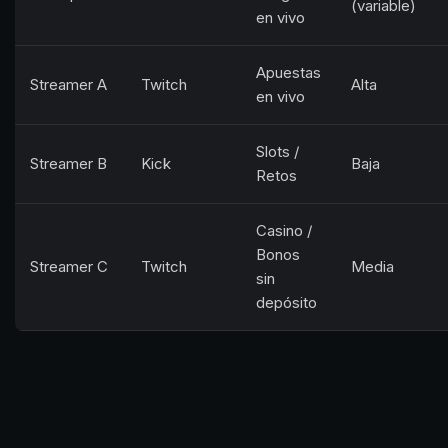
(variable)
en vivo
Apuestas
Streamer A
Twitch
Alta
en vivo
Slots /
Streamer B
Kick
Baja
Retos
Casino /
Bonos
Streamer C
Twitch
Media
sin
depósito