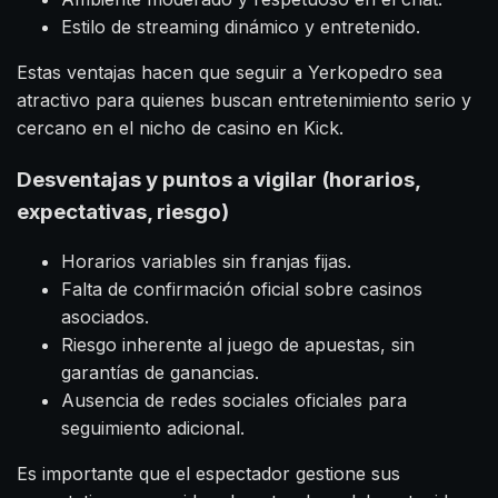
Estilo de streaming dinámico y entretenido.
Estas ventajas hacen que seguir a Yerkopedro sea
atractivo para quienes buscan entretenimiento serio y
cercano en el nicho de casino en Kick.
Desventajas y puntos a vigilar (horarios,
expectativas, riesgo)
Horarios variables sin franjas fijas.
Falta de confirmación oficial sobre casinos
asociados.
Riesgo inherente al juego de apuestas, sin
garantías de ganancias.
Ausencia de redes sociales oficiales para
seguimiento adicional.
Es importante que el espectador gestione sus