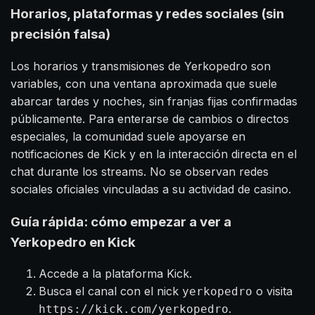
Horarios, plataformas y redes sociales (sin
precisión falsa)
Los horarios y transmisiones de Yerkopedro son
variables, con una ventana aproximada que suele
abarcar tardes y noches, sin franjas fijas confirmadas
públicamente. Para enterarse de cambios o directos
especiales, la comunidad suele apoyarse en
notificaciones de Kick y en la interacción directa en el
chat durante los streams. No se observan redes
sociales oficiales vinculadas a su actividad de casino.
Guía rápida: cómo empezar a ver a
Yerkopedro en Kick
Accede a la plataforma Kick.
Busca el canal con el nick
o visita
yerkopedro
.
https://kick.com/yerkopedro