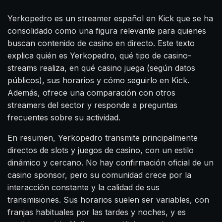
Yerkopedro es un streamer español en Kick que se ha
consolidado como una figura relevante para quienes
buscan contenido de casino en directo. Este texto
explica quién es Yerkopedro, qué tipo de casino-
streams realiza, en qué casino juega (según datos
públicos), sus horarios y cómo seguirlo en Kick.
Además, ofrece una comparación con otros
streamers del sector y responde a preguntas
frecuentes sobre su actividad.
En resumen, Yerkopedro transmite principalmente
directos de slots y juegos de casino, con un estilo
dinámico y cercano. No hay confirmación oficial de un
casino sponsor, pero su comunidad crece por la
interacción constante y la calidad de sus
transmisiones. Sus horarios suelen ser variables, con
franjas habituales por las tardes y noches, y es