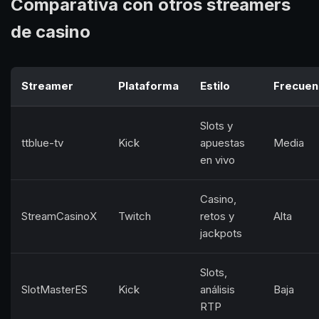
Comparativa con otros streamers
de casino
Streamer
Plataforma
Estilo
Frecuen
Slots y
ttblue-tv
Kick
apuestas
Media
en vivo
Casino,
StreamCasinoX
Twitch
retos y
Alta
jackpots
Slots,
SlotMasterES
Kick
análisis
Baja
RTP