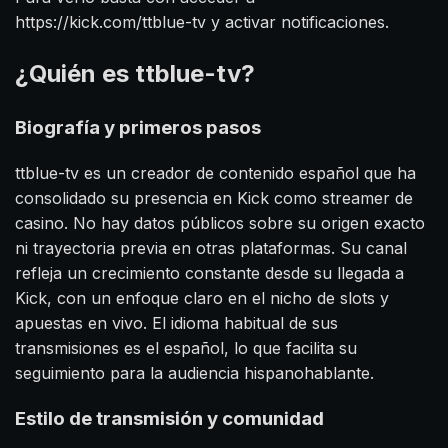
https://kick.com/ttblue-tv y activar notificaciones.
¿Quién es ttblue-tv?
Biografía y primeros pasos
ttblue-tv es un creador de contenido español que ha
consolidado su presencia en Kick como streamer de
casino. No hay datos públicos sobre su origen exacto
ni trayectoria previa en otras plataformas. Su canal
refleja un crecimiento constante desde su llegada a
Kick, con un enfoque claro en el nicho de slots y
apuestas en vivo. El idioma habitual de sus
transmisiones es el español, lo que facilita su
seguimiento para la audiencia hispanohablante.
Estilo de transmisión y comunidad