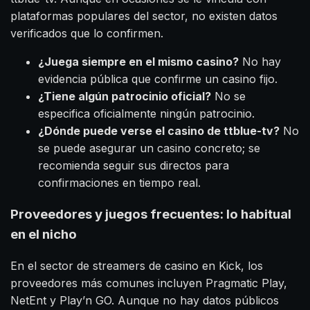
plataformas populares del sector, no existen datos
verificados que lo confirmen.
¿Juega siempre en el mismo casino?
No hay
evidencia pública que confirme un casino fijo.
¿Tiene algún patrocinio oficial?
No se
especifica oficialmente ningún patrocinio.
¿Dónde puede verse el casino de ttblue-tv?
No
se puede asegurar un casino concreto; se
recomienda seguir sus directos para
confirmaciones en tiempo real.
Proveedores y juegos frecuentes: lo habitual
en el nicho
En el sector de streamers de casino en Kick, los
proveedores más comunes incluyen Pragmatic Play,
NetEnt y Play’n GO. Aunque no hay datos públicos