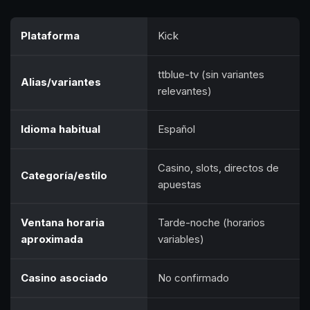
Plataforma
Kick
ttblue-tv (sin variantes
Alias/variantes
relevantes)
Idioma habitual
Español
Casino, slots, directos de
Categoría/estilo
apuestas
Ventana horaria
Tarde-noche (horarios
aproximada
variables)
Casino asociado
No confirmado