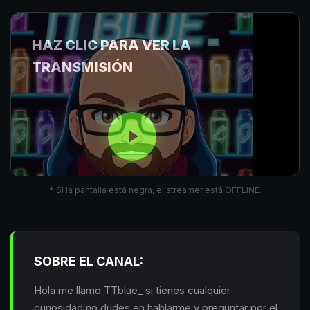
HAZ CLIC PARA VER LA
TRANSMISIÓN
* Si la pantalla está negra, el streamer está OFFLINE.
SOBRE EL CANAL:
Hola me llamo TTblue_ si tienes cualquier
curiosidad no dudes en hablarme y preguntar por el