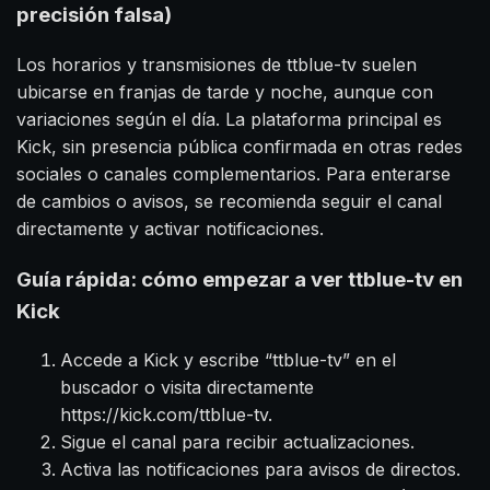
precisión falsa)
Los horarios y transmisiones de ttblue-tv suelen
ubicarse en franjas de tarde y noche, aunque con
variaciones según el día. La plataforma principal es
Kick, sin presencia pública confirmada en otras redes
sociales o canales complementarios. Para enterarse
de cambios o avisos, se recomienda seguir el canal
directamente y activar notificaciones.
Guía rápida: cómo empezar a ver ttblue-tv en
Kick
Accede a Kick y escribe “ttblue-tv” en el
buscador o visita directamente
https://kick.com/ttblue-tv.
Sigue el canal para recibir actualizaciones.
Activa las notificaciones para avisos de directos.