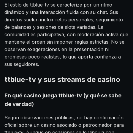
El estilo de ttblue-tv se caracteriza por un ritmo
dinámico y una interacción fluida con su chat. Sus
directos suelen incluir retos personales, seguimiento
de balances y sesiones de slots variadas. La
comunidad es participativa, con moderación activa que
mantiene el orden sin imponer reglas estrictas. No se
observan exageraciones en la presentación ni
promesas poco realistas, lo que aporta confianza a
sus seguidores.
ttblue-tv y sus streams de casino
En qué casino juega ttblue-tv (y qué se sabe
de verdad)
Según observaciones públicas, no hay confirmación
oficial sobre un casino asociado o patrocinador para
ttblue-tv. Aunque en ocasiones se le vincula con