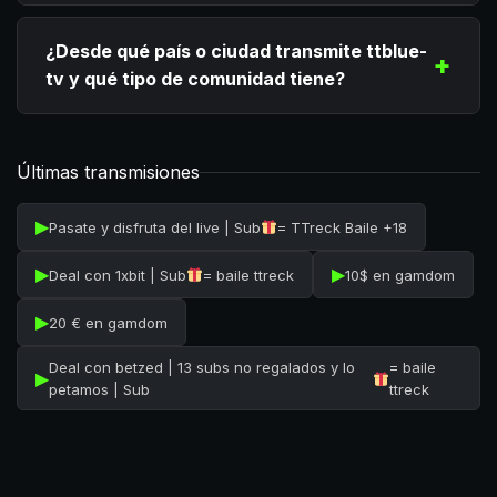
¿Desde qué país o ciudad transmite ttblue-
tv y qué tipo de comunidad tiene?
Últimas transmisiones
▶
Pasate y disfruta del live | Sub
= TTreck Baile +18
▶
▶
Deal con 1xbit | Sub
= baile ttreck
10$ en gamdom
▶
20 € en gamdom
Deal con betzed | 13 subs no regalados y lo
= baile
▶
petamos | Sub
ttreck