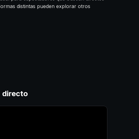
formas distintas pueden explorar otros
 directo