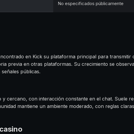
No especificados públicamente
contrado en Kick su plataforma principal para transmitir 
oria previa en otras plataformas. Su crecimiento se observa
 señales públicas.
o y cercano, con interacción constante en el chat. Suele r
omunidad mantiene un ambiente moderado, con reglas clara
 casino