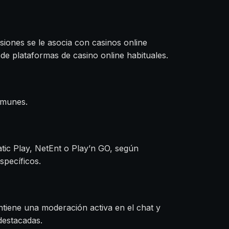
iones se le asocia con casinos online
sde plataformas de casino online habituales.
omunes.
tic Play, NetEnt o Play’n GO, según
pecíficos.
tiene una moderación activa en el chat y
destacadas.