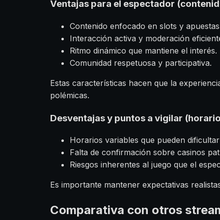
Ventajas para el espectador (contenid
Contenido enfocado en slots y apuestas
Interacción activa y moderación eficient
Ritmo dinámico que mantiene el interés.
Comunidad respetuosa y participativa.
Estas características hacen que la experienci
polémicas.
Desventajas y puntos a vigilar (horario
Horarios variables que pueden dificultar 
Falta de confirmación sobre casinos pat
Riesgos inherentes al juego que el espe
Es importante mantener expectativas realista
Comparativa con otros strea