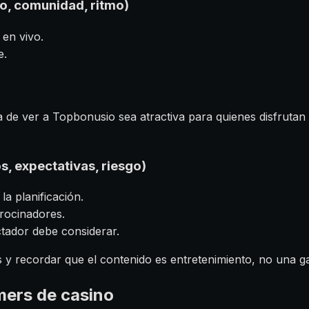
o, comunidad, ritmo)
 en vivo.
e.
a de ver a Topbonusio sea atractiva para quienes disfrutan
s, expectativas, riesgo)
la planificación.
rocinadores.
ctador debe considerar.
s y recordar que el contenido es entretenimiento, no una g
mers de casino