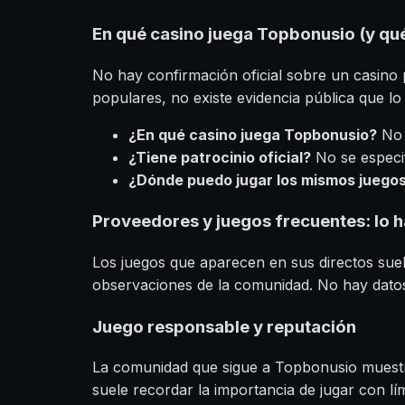
En qué casino juega Topbonusio (y qu
No hay confirmación oficial sobre un casino
populares, no existe evidencia pública que lo
¿En qué casino juega Topbonusio?
No 
¿Tiene patrocinio oficial?
No se especif
¿Dónde puedo jugar los mismos juego
Proveedores y juegos frecuentes: lo ha
Los juegos que aparecen en sus directos sue
observaciones de la comunidad. No hay datos
Juego responsable y reputación
La comunidad que sigue a Topbonusio muestra
suele recordar la importancia de jugar con lí