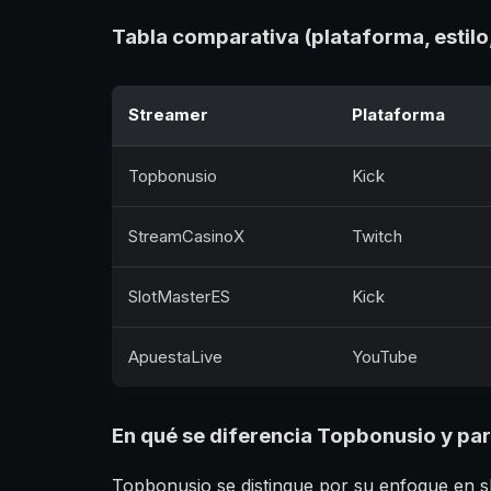
Tabla comparativa (plataforma, estilo
Streamer
Plataforma
Topbonusio
Kick
StreamCasinoX
Twitch
SlotMasterES
Kick
ApuestaLive
YouTube
En qué se diferencia Topbonusio y par
Topbonusio se distingue por su enfoque en s