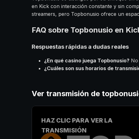
en Kick con interacción constante y sin comp
streamers, pero Topbonusio ofrece un espacio
FAQ sobre Topbonusio en Kic
Respuestas rápidas a dudas reales
¿En qué casino juega Topbonusio?
No 
¿Cuáles son sus horarios de transmis
Ver transmisión de topbonusio
HAZ CLIC PARA VER LA
TRANSMISIÓN