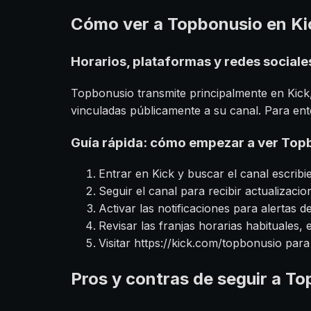
Cómo ver a Topbonusio en Ki
Horarios, plataformas y redes sociales
Topbonusio transmite principalmente en Kick
vinculadas públicamente a su canal. Para ente
Guía rápida: cómo empezar a ver Top
Entrar en Kick y buscar el canal escrib
Seguir el canal para recibir actualizacio
Activar las notificaciones para alertas de
Revisar las franjas horarias habituales,
Visitar https://kick.com/topbonusio para 
Pros y contras de seguir a T