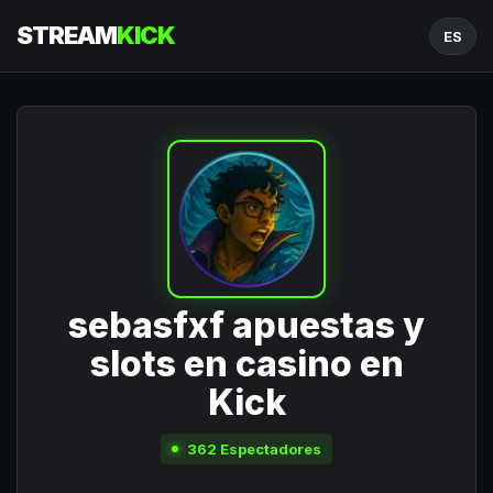
STREAM
KICK
ES
sebasfxf apuestas y
slots en casino en
Kick
362 Espectadores