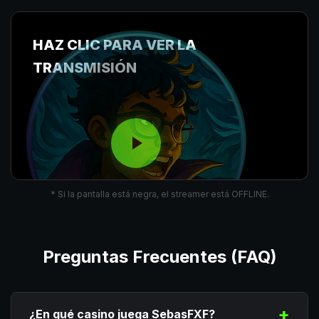
HAZ CLIC PARA VER LA
TRANSMISIÓN
* Si la pantalla está negra, el streamer está OFFLINE.
Preguntas Frecuentes (FAQ)
¿En qué casino juega SebasFXF?