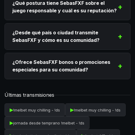
¿Qué postura tiene SebasFXF sobre el
juego responsable y cuál es su reputación?
¿Desde qué país o ciudad transmite
SebasFXF y cómo es su comunidad?
¿Ofrece SebasFXF bonos o promociones
especiales para su comunidad?
Últimas transmisiones
▶
▶
!melbet muy chilling - !ds
!melbet muy chilling - !ds
▶
jornada desde temprano !melbet - !ds