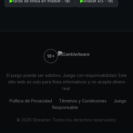
▶
▶
tarde de timba en !melbet - !ds
linebet 4/5 - !ds
18+
El juego puede ser adictivo. Juega con responsabilidad. Este
sitio web es solo para fines informativos y no acepta dinero
real.
Política de Privacidad
Términos y Condiciones
Juego
Responsable
© 2026 Streamer. Todos los derechos reservados.