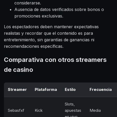
considerarse.
Ausencia de datos verificados sobre bonos o
promociones exclusivas.
Los espectadores deben mantener expectativas
realistas y recordar que el contenido es para
entretenimiento, sin garantías de ganancias ni
recomendaciones específicas.
Comparativa con otros streamers
de casino
Streamer
Plataforma
Estilo
Frecuencia
Slots,
Sebasfxf
Kick
apuestas
Media
en vivo