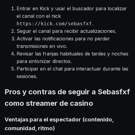
Entrar en Kick y usar el buscador para localizar
el canal con el nick
.
https://kick.com/sebasfxf
Seguir el canal para recibir actualizaciones.
Activar las notificaciones para no perder
transmisiones en vivo.
Revisar las franjas habituales de tardes y noches
para sintonizar directos.
Participar en el chat para interactuar durante las
sesiones.
Pros y contras de seguir a Sebasfxf
como streamer de casino
Ventajas para el espectador (contenido,
comunidad, ritmo)