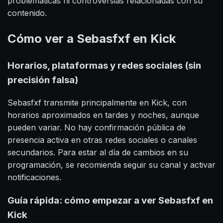
problemáticas ni controversias relacionadas con su
contenido.
Cómo ver a Sebasfxf en Kick
Horarios, plataformas y redes sociales (sin
precisión falsa)
Sebasfxf transmite principalmente en Kick, con
horarios aproximados en tardes y noches, aunque
pueden variar. No hay confirmación pública de
presencia activa en otras redes sociales o canales
secundarios. Para estar al día de cambios en su
programación, se recomienda seguir su canal y activar
notificaciones.
Guía rápida: cómo empezar a ver Sebasfxf en
Kick