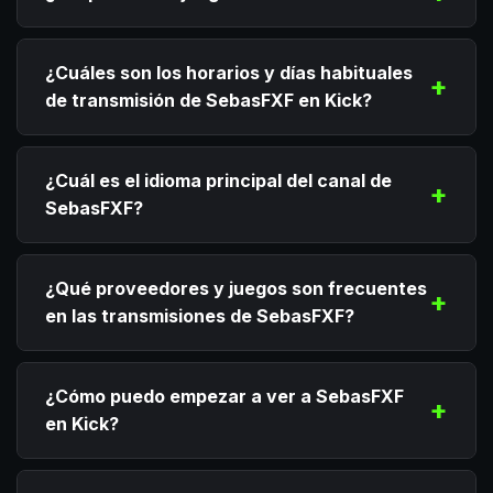
¿Cuáles son los horarios y días habituales
de transmisión de SebasFXF en Kick?
¿Cuál es el idioma principal del canal de
SebasFXF?
¿Qué proveedores y juegos son frecuentes
en las transmisiones de SebasFXF?
¿Cómo puedo empezar a ver a SebasFXF
en Kick?