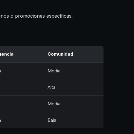
inos o promociones específicas.
uencia
Comunidad
a
Media
Alta
Media
a
Baja