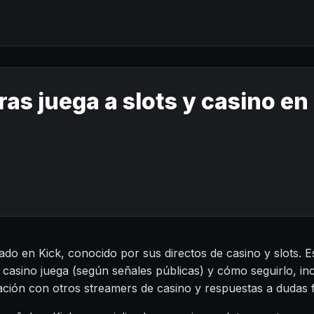
ras juega a slots y casino en
o en Kick, conocido por sus directos de casino y slots. Es
é casino juega (según señales públicas) y cómo seguirlo, i
ión con otros streamers de casino y respuestas a dudas 