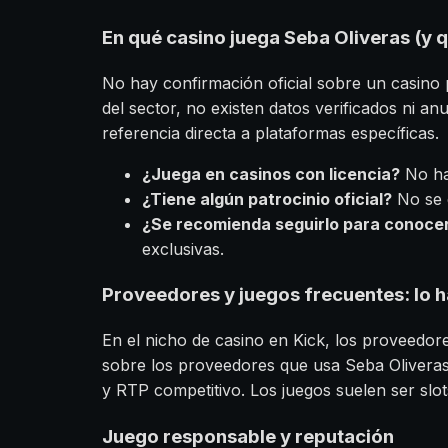
En qué casino juega Seba Oliveras (y 
No hay confirmación oficial sobre un casino
del sector, no existen datos verificados ni a
referencia directa a plataformas específicas.
¿Juega en casinos con licencia?
No ha
¿Tiene algún patrocinio oficial?
No se e
¿Se recomienda seguirlo para conocer
exclusivas.
Proveedores y juegos frecuentes: lo ha
En el nicho de casino en Kick, los proveedor
sobre los proveedores que usa Seba Oliveras
y RTP competitivo. Los juegos suelen ser slot
Juego responsable y reputación