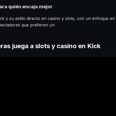
para quién encaja mejor
k y su estilo directo en casino y slots, con un enfoque en l
pectadores que prefieren un
ras juega a slots y casino en Kick