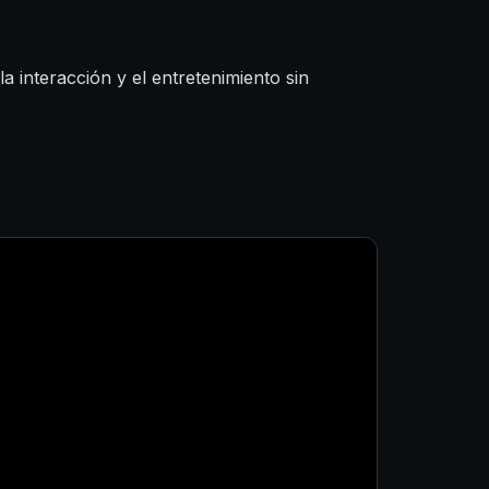
a interacción y el entretenimiento sin