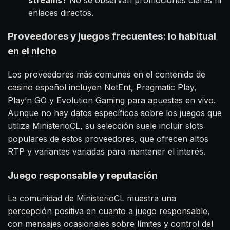
enlaces directos.
Proveedores y juegos frecuentes: lo habitual
en el nicho
Los proveedores más comunes en el contenido de
casino español incluyen NetEnt, Pragmatic Play,
Play’n GO y Evolution Gaming para apuestas en vivo.
Aunque no hay datos específicos sobre los juegos que
utiliza MinisterioCL, su selección suele incluir slots
populares de estos proveedores, que ofrecen altos
RTP y variantes variadas para mantener el interés.
Juego responsable y reputación
La comunidad de MinisterioCL muestra una
percepción positiva en cuanto a juego responsable,
con mensajes ocasionales sobre límites y control del