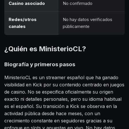
Casino asociado
No confirmado
Redes/otros
No hay datos verificados
canales
públicamente
¿Quién es MinisterioCL?
Biografía y primeros pasos
MinisterioCL es un streamer español que ha ganado
visibilidad en Kick por su contenido centrado en juegos
de casino. No se especifica oficialmente su origen
exacto ni detalles personales, pero su idioma habitual
es el español. Su transición a Kick se observa en la
actividad pública desde hace meses, con un
crecimiento constante en seguidores gracias a su
enfoque en slots y apuestas en vivo. No hay datos