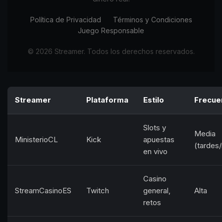
Política de Privacidad
Términos y Condiciones
Juego Responsable
© 2026 Streamer. Todos los derechos reservados.
Streamer
Plataforma
Estilo
Frecue
Slots y
Media
MinisterioCL
Kick
apuestas
(tardes
en vivo
Casino
StreamCasinoES
Twitch
general,
Alta
retos