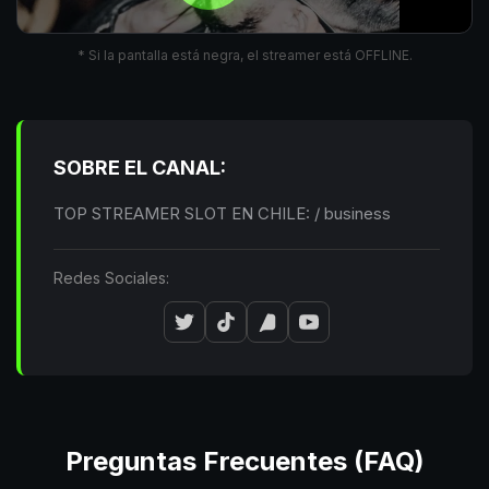
* Si la pantalla está negra, el streamer está OFFLINE.
SOBRE EL CANAL:
TOP STREAMER SLOT EN CHILE: / business
Redes Sociales:
Preguntas Frecuentes (FAQ)