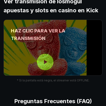
Ver transmisión de losmogul
apuestas y slots en casino en Kick
HAZ CLIC PARA VER LA
TRANSMISIÓN
* Si la pantalla está negra, el streamer está OFFLINE.
Preguntas Frecuentes (FAQ)