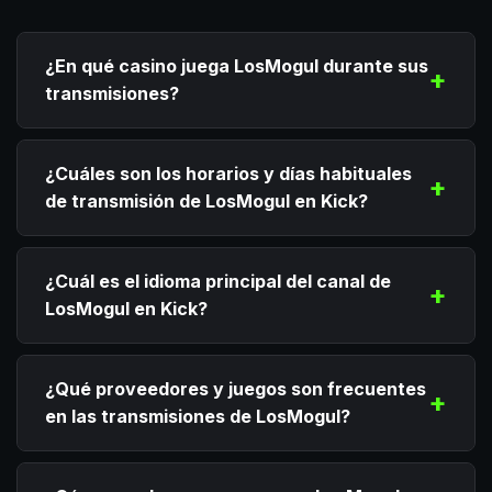
¿En qué casino juega LosMogul durante sus
transmisiones?
¿Cuáles son los horarios y días habituales
de transmisión de LosMogul en Kick?
¿Cuál es el idioma principal del canal de
LosMogul en Kick?
¿Qué proveedores y juegos son frecuentes
en las transmisiones de LosMogul?