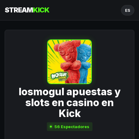
STREAM
KICK
ES
losmogul apuestas y
slots en casino en
Kick
56 Espectadores