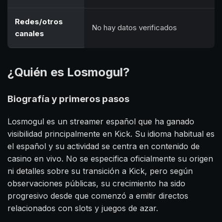
Redes/otros
No hay datos verificados
canales
¿Quién es Losmogul?
Biografía y primeros pasos
Losmogul es un streamer español que ha ganado
visibilidad principalmente en Kick. Su idioma habitual es
el español y su actividad se centra en contenido de
casino en vivo. No se especifica oficialmente su origen
ni detalles sobre su transición a Kick, pero según
observaciones públicas, su crecimiento ha sido
progresivo desde que comenzó a emitir directos
relacionados con slots y juegos de azar.