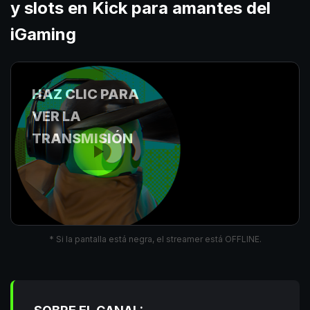
y slots en Kick para amantes del
iGaming
HAZ CLIC PARA
VER LA
TRANSMISIÓN
* Si la pantalla está negra, el streamer está OFFLINE.