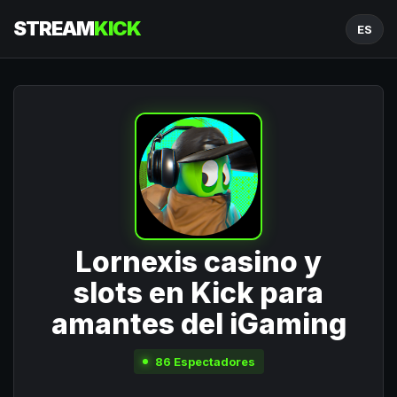
STREAM
KICK
ES
Lornexis casino y
slots en Kick para
amantes del iGaming
86 Espectadores