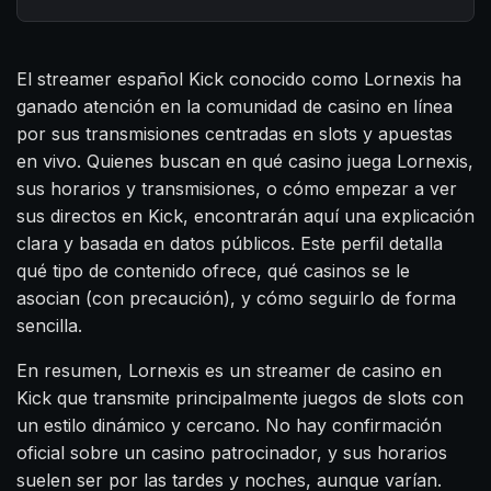
El streamer español Kick conocido como Lornexis ha
ganado atención en la comunidad de casino en línea
por sus transmisiones centradas en slots y apuestas
en vivo. Quienes buscan en qué casino juega Lornexis,
sus horarios y transmisiones, o cómo empezar a ver
sus directos en Kick, encontrarán aquí una explicación
clara y basada en datos públicos. Este perfil detalla
qué tipo de contenido ofrece, qué casinos se le
asocian (con precaución), y cómo seguirlo de forma
sencilla.
En resumen, Lornexis es un streamer de casino en
Kick que transmite principalmente juegos de slots con
un estilo dinámico y cercano. No hay confirmación
oficial sobre un casino patrocinador, y sus horarios
suelen ser por las tardes y noches, aunque varían.