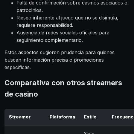
Falta de confirmación sobre casinos asociados o
patrocinios.
Riesgo inherente al juego que no se disimula,
requiere responsabilidad.
Ausencia de redes sociales oficiales para
seguimiento complementario.
Estos aspectos sugieren prudencia para quienes
buscan información precisa o promociones
específicas.
Comparativa con otros streamers
de casino
Streamer
Plataforma
Estilo
Frecuenc
Slots,