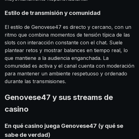
Estilo de transmisión y comunidad
El estilo de Genovese47 es directo y cercano, con un
ritmo que combina momentos de tensión típica de las
slots con interacción constante con el chat. Suele
plantear retos y mostrar balances en tiempo real, lo
que mantiene a la audiencia enganchada. La
comunidad es activa y el canal cuenta con moderación
para mantener un ambiente respetuoso y ordenado
durante las transmisiones.
Genovese47 y sus streams de
casino
En qué casino juega Genovese47 (y qué se
sabe de verdad)