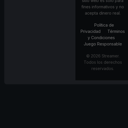
sitio web es solo para
fines informativos y no
acepta dinero real.
Política de
Privacidad
Términos
y Condiciones
Juego Responsable
© 2026 Streamer.
Todos los derechos
reservados.