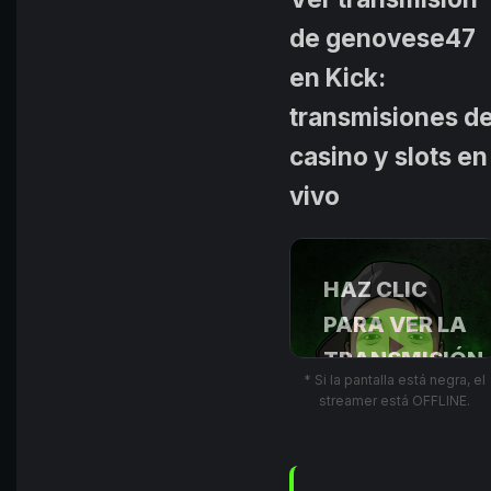
de genovese47
en Kick:
transmisiones d
casino y slots en
vivo
HAZ CLIC
PARA VER LA
TRANSMISIÓN
* Si la pantalla está negra, el
streamer está OFFLINE.