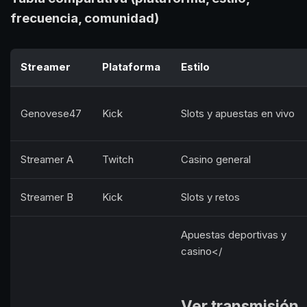
frecuencia, comunidad)
Streamer
Plataforma
Estilo
Genovese47
Kick
Slots y apuestas en vivo
Streamer A
Twitch
Casino general
Streamer B
Kick
Slots y retos
Apuestas deportivas y
casino</
Ver transmisión