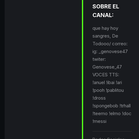
SOBRE EL
CANAL:
que hay hoy
sangres, De
Todooo/ correo:
ig: _genovese47
twiter:
Genovese_47
VOCES TTS:
!anuel !ibai !ari
!pooh !pablitou
!dross
!spongebob !trhall
!teemo !elmo !doc
!messi