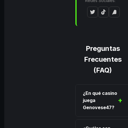
Redes Sociales:
Preguntas
Frecuentes
(FAQ)
¿En qué casino
juega
Genovese47?