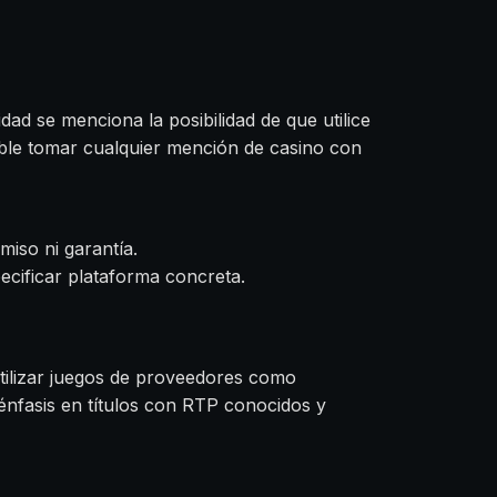
d se menciona la posibilidad de que utilice
able tomar cualquier mención de casino con
iso ni garantía.
pecificar plataforma concreta.
utilizar juegos de proveedores como
énfasis en títulos con RTP conocidos y