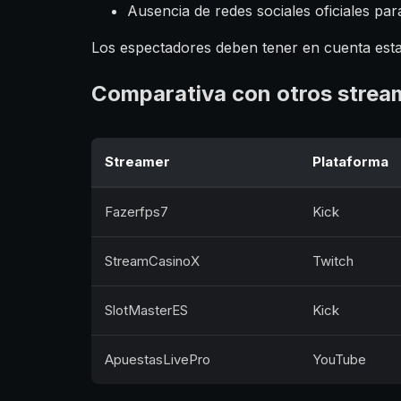
Ausencia de redes sociales oficiales par
Los espectadores deben tener en cuenta estas
Comparativa con otros strea
Streamer
Plataforma
Fazerfps7
Kick
StreamCasinoX
Twitch
SlotMasterES
Kick
ApuestasLivePro
YouTube