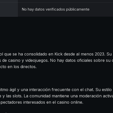
No hay datos verificados públicamente
l que se ha consolidado en Kick desde al menos 2023. Su t
 de casino y videojuegos. No hay datos oficiales sobre su o
cto en los directos.
tmo ágil y una interacción frecuente con el chat. Su estilo
e y las slots. La comunidad mantiene una moderación activ
ectadores interesados en el casino online.