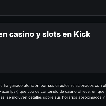
en casino y slots en Kick
 ha ganado atención por sus directos relacionados con el 
 Fazerfps7, qué tipo de contenido de casino ofrece, en qué
más, se incluyen detalles sobre sus horarios aproximados