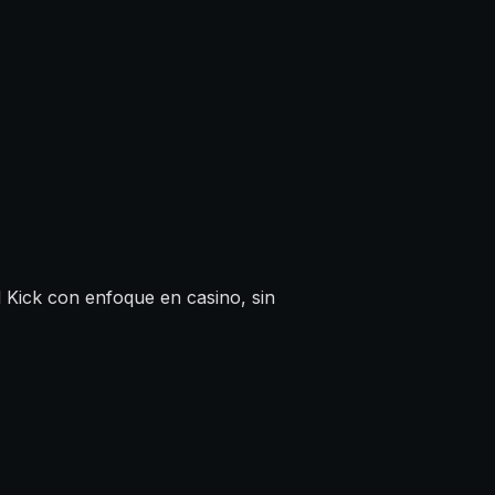
 Kick con enfoque en casino, sin