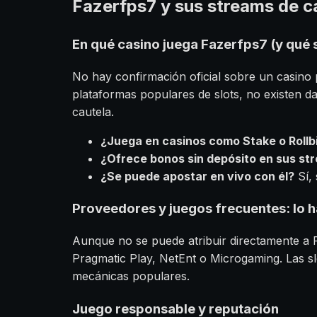
Fazerfps7 y sus streams de c
En qué casino juega Fazerfps7 (y qué 
No hay confirmación oficial sobre un casino 
plataformas populares de slots, no existen d
cautela.
¿Juega en casinos como Stake o Rollb
¿Ofrece bonos sin depósito en sus st
¿Se puede apostar en vivo con él?
Sí, 
Proveedores y juegos frecuentes: lo ha
Aunque no se puede atribuir directamente a F
Pragmatic Play, NetEnt o Microgaming. Las sl
mecánicas populares.
Juego responsable y reputación