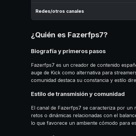
Redes/otros canales
¿Quién es Fazerfps7?
Biografía y primeros pasos
Fazerfps7 es un creador de contenido españo
auge de Kick como alternativa para streamers
comunidad destaca su constancia y estilo dire
Estilo de transmisión y comunidad
El canal de Fazerfps7 se caracteriza por un ri
retos o dinámicas relacionadas con el balanc
lo que favorece un ambiente cómodo para esp