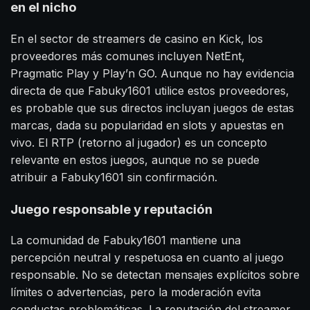
en el nicho
En el sector de streamers de casino en Kick, los
proveedores más comunes incluyen NetEnt,
Pragmatic Play y Play’n GO. Aunque no hay evidencia
directa de que Fabuky1601 utilice estos proveedores,
es probable que sus directos incluyan juegos de estas
marcas, dada su popularidad en slots y apuestas en
vivo. El RTP (retorno al jugador) es un concepto
relevante en estos juegos, aunque no se puede
atribuir a Fabuky1601 sin confirmación.
Juego responsable y reputación
La comunidad de Fabuky1601 mantiene una
percepción neutral y respetuosa en cuanto al juego
responsable. No se detectan mensajes explícitos sobre
límites o advertencias, pero la moderación evita
conductas problemáticas. La reputación del streamer