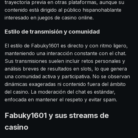
trayectoria previa en otras plataformas, aunque su
contenido está dirigido al público hispanohablante
interesado en juegos de casino online.
Estilo de transmisión y comunidad
El estilo de Fabuky1601 es directo y con ritmo ligero,
manteniendo una interacción constante con el chat.
Sus transmisiones suelen incluir retos personales y
análisis breves de resultados en slots, lo que genera
una comunidad activa y participativa. No se observan
dinámicas exageradas ni contenido fuera del ámbito
del casino. La moderación del chat es estándar,
enfocada en mantener el respeto y evitar spam.
Fabuky1601 y sus streams de
casino