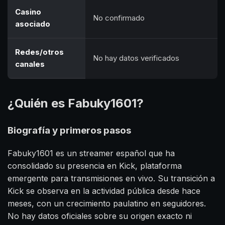
Casino
No confirmado
asociado
Redes/otros
No hay datos verificados
canales
¿Quién es Fabuky1601?
Biografía y primeros pasos
Fabuky1601 es un streamer español que ha
consolidado su presencia en Kick, plataforma
emergente para transmisiones en vivo. Su transición a
Kick se observa en la actividad pública desde hace
meses, con un crecimiento paulatino en seguidores.
No hay datos oficiales sobre su origen exacto ni