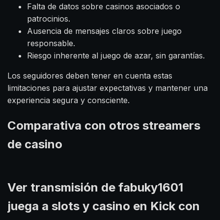
Falta de datos sobre casinos asociados o
patrocinios.
Ausencia de mensajes claros sobre juego
responsable.
Riesgo inherente al juego de azar, sin garantías.
Los seguidores deben tener en cuenta estas
limitaciones para ajustar expectativas y mantener una
experiencia segura y consciente.
Comparativa con otros streamers
de casino
Ver transmisión de fabuky1601
juega a slots y casino en Kick con