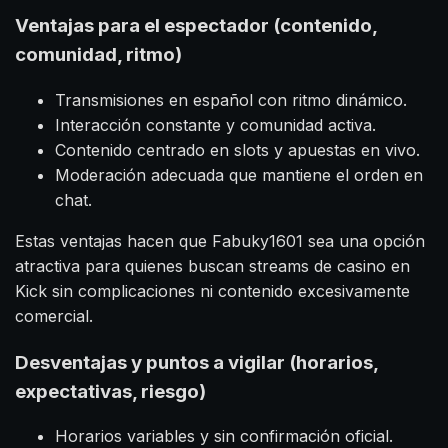
Ventajas para el espectador (contenido,
comunidad, ritmo)
Transmisiones en español con ritmo dinámico.
Interacción constante y comunidad activa.
Contenido centrado en slots y apuestas en vivo.
Moderación adecuada que mantiene el orden en
chat.
Estas ventajas hacen que Fabuky1601 sea una opción
atractiva para quienes buscan streams de casino en
Kick sin complicaciones ni contenido excesivamente
comercial.
Desventajas y puntos a vigilar (horarios,
expectativas, riesgo)
Horarios variables y sin confirmación oficial.