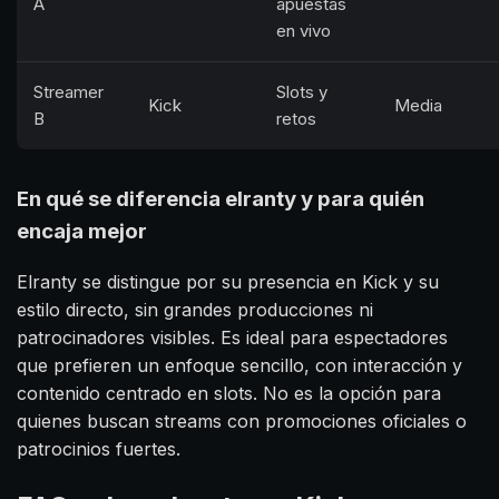
A
apuestas
en vivo
Streamer
Slots y
Kick
Media
B
retos
En qué se diferencia elranty y para quién
encaja mejor
Elranty se distingue por su presencia en Kick y su
estilo directo, sin grandes producciones ni
patrocinadores visibles. Es ideal para espectadores
que prefieren un enfoque sencillo, con interacción y
contenido centrado en slots. No es la opción para
quienes buscan streams con promociones oficiales o
patrocinios fuertes.