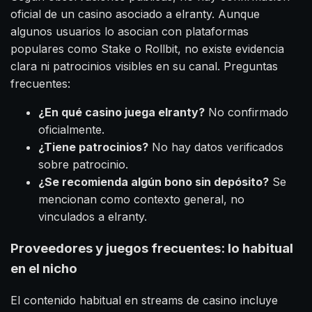
oficial de un casino asociado a elranty. Aunque
algunos usuarios lo asocian con plataformas
populares como Stake o Rollbit, no existe evidencia
clara ni patrocinios visibles en su canal. Preguntas
frecuentes:
¿En qué casino juega elranty?
No confirmado
oficialmente.
¿Tiene patrocinios?
No hay datos verificados
sobre patrocinio.
¿Se recomienda algún bono sin depósito?
Se
mencionan como contexto general, no
vinculados a elranty.
Proveedores y juegos frecuentes: lo habitual
en el nicho
El contenido habitual en streams de casino incluye