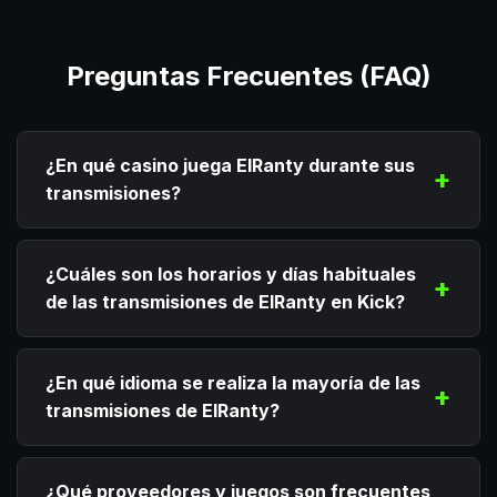
Preguntas Frecuentes (FAQ)
¿En qué casino juega ElRanty durante sus
transmisiones?
¿Cuáles son los horarios y días habituales
de las transmisiones de ElRanty en Kick?
¿En qué idioma se realiza la mayoría de las
transmisiones de ElRanty?
¿Qué proveedores y juegos son frecuentes