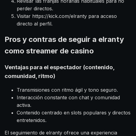
Revisar las franjas horarias habituales para no
perder directos.
Visitar https://kick.com/elranty para acceso
directo al perfil.
Pros y contras de seguir a elranty
como streamer de casino
Ventajas para el espectador (contenido,
comunidad, ritmo)
Transmisiones con ritmo ágil y tono seguro.
Interacción constante con chat y comunidad
activa.
Contenido centrado en slots populares y directos
entretenidos.
El seguimiento de elranty ofrece una experiencia