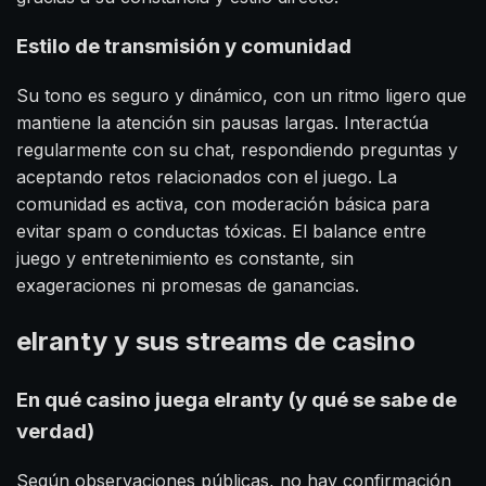
Estilo de transmisión y comunidad
Su tono es seguro y dinámico, con un ritmo ligero que
mantiene la atención sin pausas largas. Interactúa
regularmente con su chat, respondiendo preguntas y
aceptando retos relacionados con el juego. La
comunidad es activa, con moderación básica para
evitar spam o conductas tóxicas. El balance entre
juego y entretenimiento es constante, sin
exageraciones ni promesas de ganancias.
elranty y sus streams de casino
En qué casino juega elranty (y qué se sabe de
verdad)
Según observaciones públicas, no hay confirmación