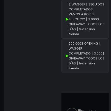
2 WAGGERS SEGUIDOS
COMPLETADOS,
VAMOS A POR EL
▶
TERCERO? | 3.000$
GIVEAWAY TODOS LOS
DÍAS | !extension
!tienda
200.000$ OPENING |
WAGGER
COMPLETADO | 3.000$
▶
GIVEAWAY TODOS LOS
DÍAS | !extension
!tienda