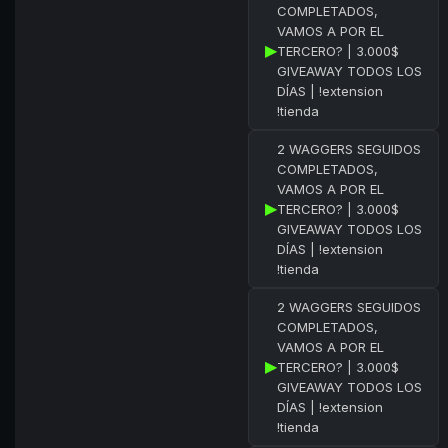
COMPLETADOS,
VAMOS A POR EL
▶
TERCERO? | 3.000$
GIVEAWAY TODOS LOS
DÍAS | !extension
!tienda
2 WAGGERS SEGUIDOS
COMPLETADOS,
VAMOS A POR EL
▶
TERCERO? | 3.000$
GIVEAWAY TODOS LOS
DÍAS | !extension
!tienda
2 WAGGERS SEGUIDOS
COMPLETADOS,
VAMOS A POR EL
▶
TERCERO? | 3.000$
GIVEAWAY TODOS LOS
DÍAS | !extension
!tienda