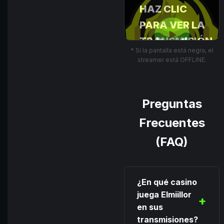
HAZ CLIC
PARA VER LA
TRANSMISIÓN
* Si la pantalla está negra, el
streamer está OFFLINE.
Preguntas
Frecuentes
(FAQ)
¿En qué casino
juega Elmiillor
en sus
transmisiones?