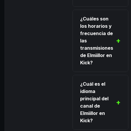
¿Cuáles son
los horarios y
frecuencia de
las
transmisiones
de Elmiillor en
Kick?
¿Cuál es el
idioma
principal del
canal de
Elmiillor en
Kick?