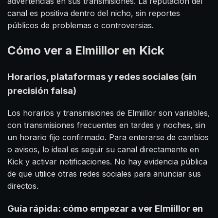
advertencias en sus transmisiones. La reputación del
canal es positiva dentro del nicho, sin reportes
públicos de problemas o controversias.
Cómo ver a Elmiillor en Kick
Horarios, plataformas y redes sociales (sin
precisión falsa)
Los horarios y transmisiones de Elmiillor son variables,
con transmisiones frecuentes en tardes y noches, sin
un horario fijo confirmado. Para enterarse de cambios
o avisos, lo ideal es seguir su canal directamente en
Kick y activar notificaciones. No hay evidencia pública
de que utilice otras redes sociales para anunciar sus
directos.
Guía rápida: cómo empezar a ver Elmiillor en