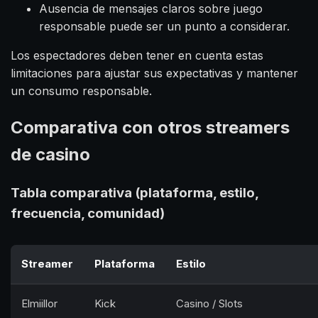
Ausencia de mensajes claros sobre juego
responsable puede ser un punto a considerar.
Los espectadores deben tener en cuenta estas
limitaciones para ajustar sus expectativas y mantener
un consumo responsable.
Comparativa con otros streamers
de casino
Tabla comparativa (plataforma, estilo,
frecuencia, comunidad)
Streamer
Plataforma
Estilo
Elmiillor
Kick
Casino / Slots