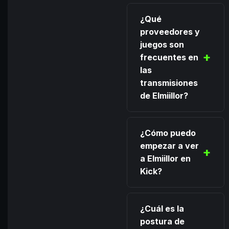
¿Qué
proveedores y
juegos son
frecuentes en
las
transmisiones
de Elmiillor?
¿Cómo puedo
empezar a ver
a Elmiillor en
Kick?
¿Cuál es la
postura de