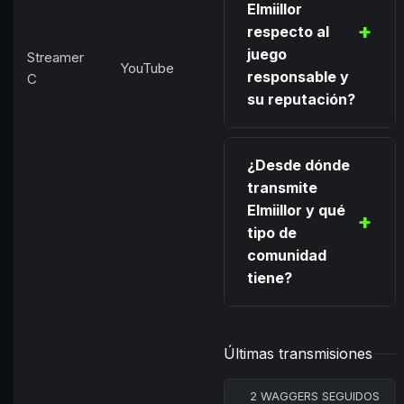
Elmiillor
respecto al
juego
Streamer
YouTube
responsable y
C
su reputación?
¿Desde dónde
transmite
Elmiillor y qué
tipo de
comunidad
tiene?
Últimas transmisiones
2 WAGGERS SEGUIDOS