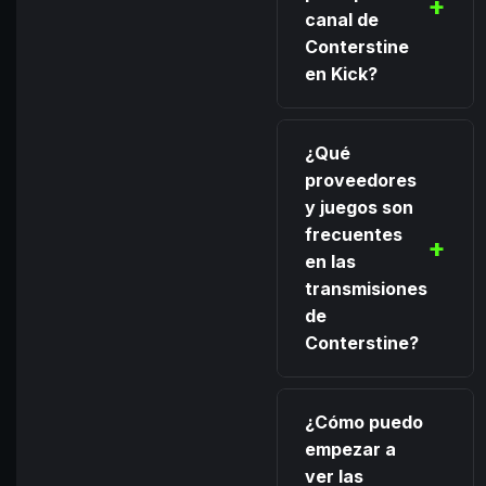
canal de
Conterstine
en Kick?
¿Qué
proveedores
y juegos son
frecuentes
en las
transmisiones
de
Conterstine?
¿Cómo puedo
empezar a
ver las