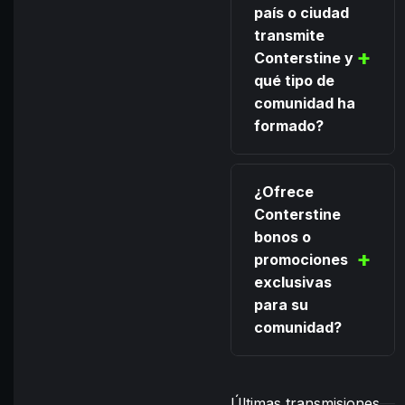
país o ciudad
transmite
Conterstine y
qué tipo de
comunidad ha
formado?
¿Ofrece
Conterstine
bonos o
promociones
exclusivas
para su
comunidad?
Últimas transmisiones