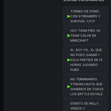
TORNEO DE SONIC
▶
CON STREAMERS Y
SURVIVAL 1.21.11
HOY TEAM FRIO VS
▶
TEAM CALOR EN
MINECRAFT
SI.. SOY YO... EL QUE
NO PUDO GANAR 1
▶
SOLA PARTIDA EN 13
HORAS JUGANDO
PUBG
NO TERMINAMOS
STREAM HASTA QUE
▶
GANEMOS EN TODOS
LOS BATTLE ROYALE
EVENTO DE WILLY,
VIDEOS Y