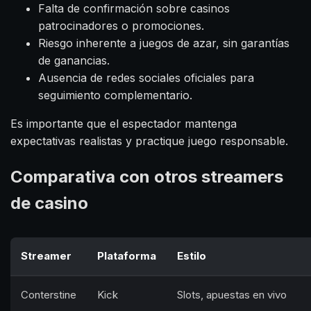
Falta de confirmación sobre casinos
patrocinadores o promociones.
Riesgo inherente a juegos de azar, sin garantías
de ganancias.
Ausencia de redes sociales oficiales para
seguimiento complementario.
Es importante que el espectador mantenga
expectativas realistas y practique juego responsable.
Comparativa con otros streamers
de casino
Streamer
Plataforma
Estilo
Conterstine
Kick
Slots, apuestas en vivo