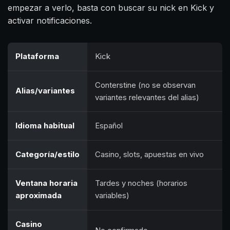
empezar a verlo, basta con buscar su nick en Kick y
activar notificaciones.
Plataforma
Kick
Conterstine (no se observan
Alias/variantes
variantes relevantes del alias)
Idioma habitual
Español
Categoría/estilo
Casino, slots, apuestas en vivo
Ventana horaria
Tardes y noches (horarios
aproximada
variables)
Casino