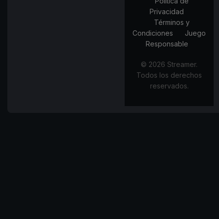
Política de
Privacidad
Términos y
Condiciones
Juego
Responsable
© 2026 Streamer.
Todos los derechos
reservados.