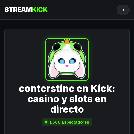
STREAM
KICK
ES
conterstine en Kick:
casino y slots en
directo
1.560 Espectadores