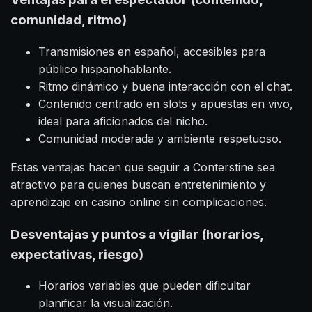
comunidad, ritmo)
Transmisiones en español, accesibles para
público hispanohablante.
Ritmo dinámico y buena interacción con el chat.
Contenido centrado en slots y apuestas en vivo,
ideal para aficionados del nicho.
Comunidad moderada y ambiente respetuoso.
Estas ventajas hacen que seguir a Conterstine sea
atractivo para quienes buscan entretenimiento y
aprendizaje en casino online sin complicaciones.
Desventajas y puntos a vigilar (horarios,
expectativas, riesgo)
Horarios variables que pueden dificultar
planificar la visualización.