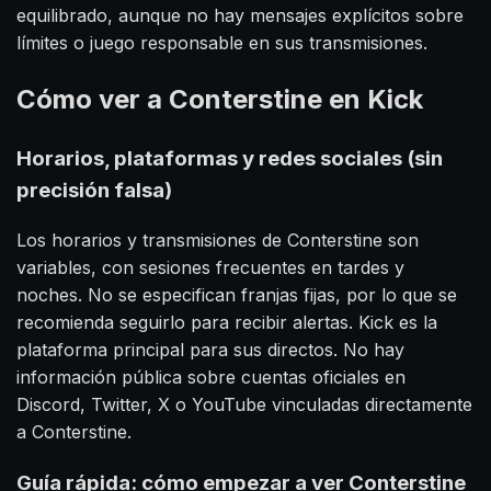
equilibrado, aunque no hay mensajes explícitos sobre
límites o juego responsable en sus transmisiones.
Cómo ver a Conterstine en Kick
Horarios, plataformas y redes sociales (sin
precisión falsa)
Los horarios y transmisiones de Conterstine son
variables, con sesiones frecuentes en tardes y
noches. No se especifican franjas fijas, por lo que se
recomienda seguirlo para recibir alertas. Kick es la
plataforma principal para sus directos. No hay
información pública sobre cuentas oficiales en
Discord, Twitter, X o YouTube vinculadas directamente
a Conterstine.
Guía rápida: cómo empezar a ver Conterstine