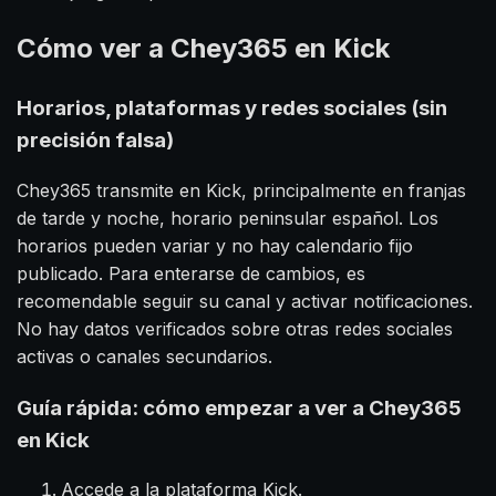
Cómo ver a Chey365 en Kick
Horarios, plataformas y redes sociales (sin
precisión falsa)
Chey365 transmite en Kick, principalmente en franjas
de tarde y noche, horario peninsular español. Los
horarios pueden variar y no hay calendario fijo
publicado. Para enterarse de cambios, es
recomendable seguir su canal y activar notificaciones.
No hay datos verificados sobre otras redes sociales
activas o canales secundarios.
Guía rápida: cómo empezar a ver a Chey365
en Kick
Accede a la plataforma Kick.