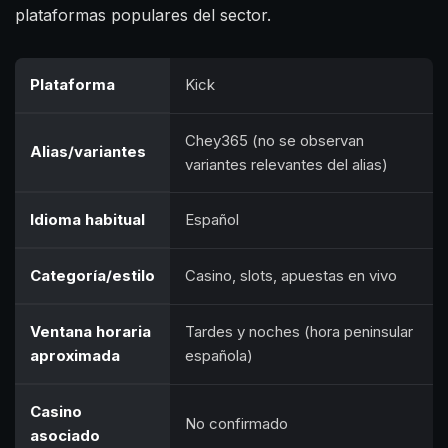
plataformas populares del sector.
Plataforma
Kick
Chey365 (no se observan
Alias/variantes
variantes relevantes del alias)
Idioma habitual
Español
Categoría/estilo
Casino, slots, apuestas en vivo
Ventana horaria
Tardes y noches (hora peninsular
aproximada
española)
Casino
No confirmado
asociado