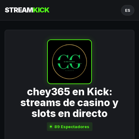
STREAM
KICK
ES
chey365 en Kick:
streams de casino y
slots en directo
89 Espectadores