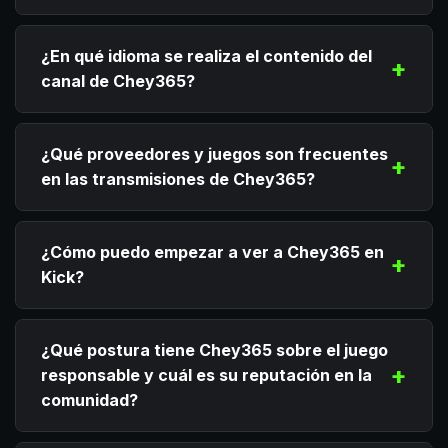
¿En qué idioma se realiza el contenido del
canal de Chey365?
¿Qué proveedores y juegos son frecuentes
en las transmisiones de Chey365?
¿Cómo puedo empezar a ver a Chey365 en
Kick?
¿Qué postura tiene Chey365 sobre el juego
responsable y cuál es su reputación en la
comunidad?