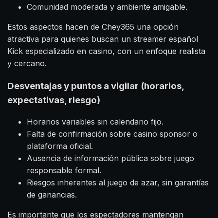
Comunidad moderada y ambiente amigable.
Estos aspectos hacen de Chey365 una opción
atractiva para quienes buscan un streamer español
Kick especializado en casino, con un enfoque realista
y cercano.
Desventajas y puntos a vigilar (horarios,
expectativas, riesgo)
Horarios variables sin calendario fijo.
Falta de confirmación sobre casino sponsor o
plataforma oficial.
Ausencia de información pública sobre juego
responsable formal.
Riesgos inherentes al juego de azar, sin garantías
de ganancias.
Es importante que los espectadores mantengan