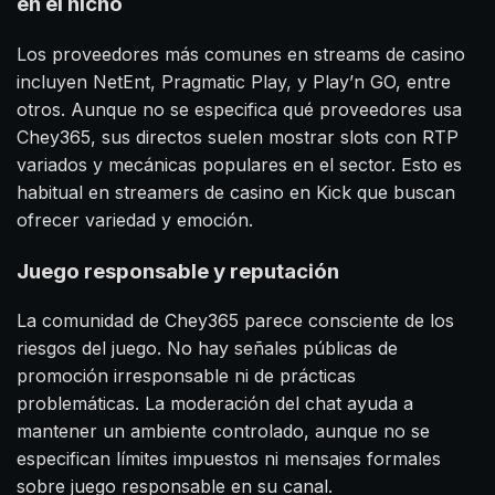
en el nicho
Los proveedores más comunes en streams de casino
incluyen NetEnt, Pragmatic Play, y Play’n GO, entre
otros. Aunque no se especifica qué proveedores usa
Chey365, sus directos suelen mostrar slots con RTP
variados y mecánicas populares en el sector. Esto es
habitual en streamers de casino en Kick que buscan
ofrecer variedad y emoción.
Juego responsable y reputación
La comunidad de Chey365 parece consciente de los
riesgos del juego. No hay señales públicas de
promoción irresponsable ni de prácticas
problemáticas. La moderación del chat ayuda a
mantener un ambiente controlado, aunque no se
especifican límites impuestos ni mensajes formales
sobre juego responsable en su canal.