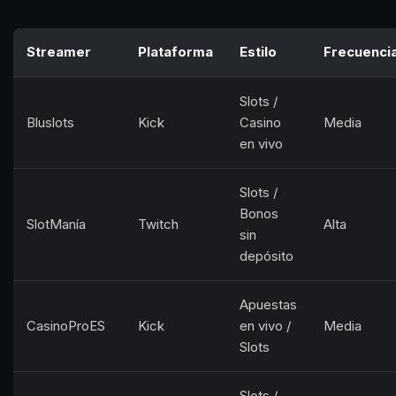
Streamer
Plataforma
Estilo
Frecuenci
Slots /
Bluslots
Kick
Casino
Media
en vivo
Slots /
Bonos
SlotManía
Twitch
Alta
sin
depósito
Apuestas
CasinoProES
Kick
en vivo /
Media
Slots
Slots /