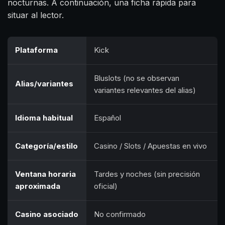
nocturnas. A continuación, una ficha rápida para
situar al lector.
Plataforma
Kick
Bluslots (no se observan
Alias/variantes
variantes relevantes del alias)
Idioma habitual
Español
Categoría/estilo
Casino / Slots / Apuestas en vivo
Ventana horaria
Tardes y noches (sin precisión
aproximada
oficial)
Casino asociado
No confirmado