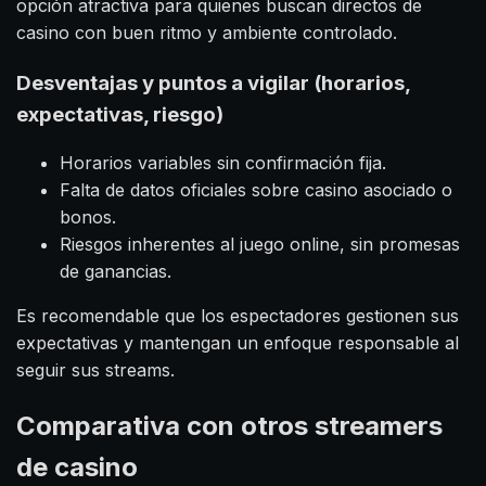
opción atractiva para quienes buscan directos de
casino con buen ritmo y ambiente controlado.
Desventajas y puntos a vigilar (horarios,
expectativas, riesgo)
Horarios variables sin confirmación fija.
Falta de datos oficiales sobre casino asociado o
bonos.
Riesgos inherentes al juego online, sin promesas
de ganancias.
Es recomendable que los espectadores gestionen sus
expectativas y mantengan un enfoque responsable al
seguir sus streams.
Comparativa con otros streamers
de casino