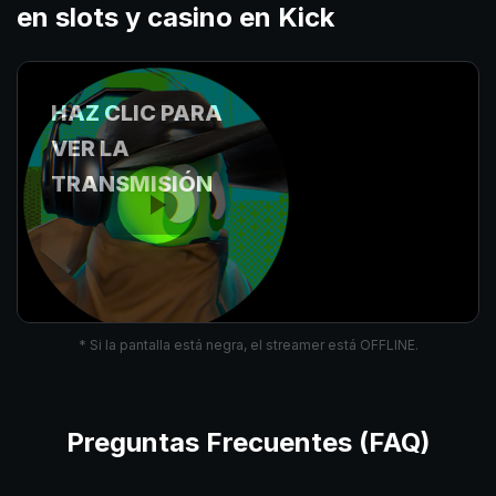
en slots y casino en Kick
HAZ CLIC PARA
VER LA
TRANSMISIÓN
* Si la pantalla está negra, el streamer está OFFLINE.
Preguntas Frecuentes (FAQ)