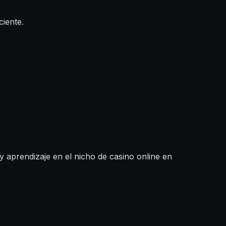
ciente.
y aprendizaje en el nicho de casino online en