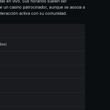
tas en vivo. Sus horarios suelen ser
re un casino patrocinador, aunque se asocia a
interacción activa con su comunidad.
lias)