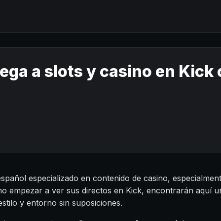
uega a slots y casino en Kick
spañol especializado en contenido de casino, especialment
mo empezar a ver sus directos en Kick, encontrarán aquí u
stilo y entorno sin suposiciones.