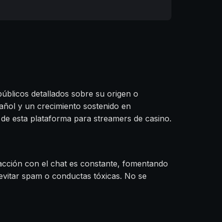
úblicos detallados sobre su origen o
pañol y un crecimiento sostenido en
 de esta plataforma para streamers de casino.
teracción con el chat es constante, fomentando
 evitar spam o conductas tóxicas. No se