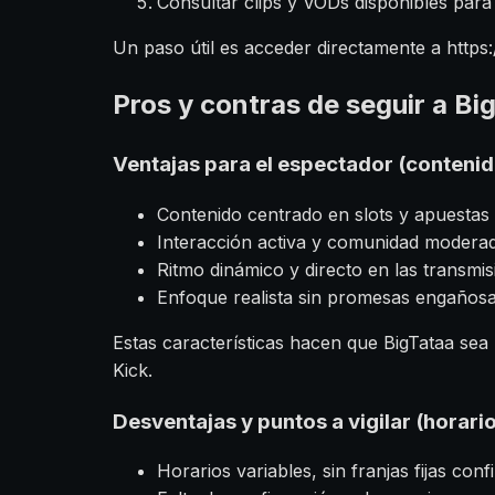
Consultar clips y VODs disponibles para 
Un paso útil es acceder directamente a https:
Pros y contras de seguir a B
Ventajas para el espectador (contenid
Contenido centrado en slots y apuestas 
Interacción activa y comunidad moderad
Ritmo dinámico y directo en las transmis
Enfoque realista sin promesas engañosa
Estas características hacen que BigTataa sea
Kick.
Desventajas y puntos a vigilar (horario
Horarios variables, sin franjas fijas con