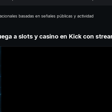
cionales basadas en señales públicas y actividad
uega a slots y casino en Kick con stre