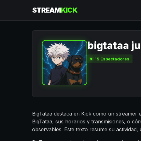
STREAM
KICK
bigtataa j
15 Espectadores
BigTataa destaca en Kick como un streamer e
BigTataa, sus horarios y transmisiones, o có
observables. Este texto resume su actividad, e