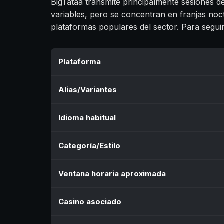
BigTataa transmite principalmente sesiones d
variables, pero se concentran en franjas noc
plataformas populares del sector. Para seguir
Plataforma
Alias/Variantes
Idioma habitual
Categoría/Estilo
Ventana horaria aproximada
Casino asociado