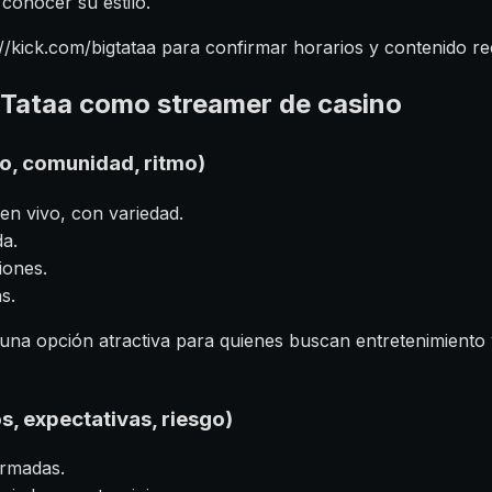
conocer su estilo.
//kick.com/bigtataa para confirmar horarios y contenido re
igTataa como streamer de casino
o, comunidad, ritmo)
en vivo, con variedad.
a.
iones.
s.
 una opción atractiva para quienes buscan entretenimiento 
s, expectativas, riesgo)
firmadas.