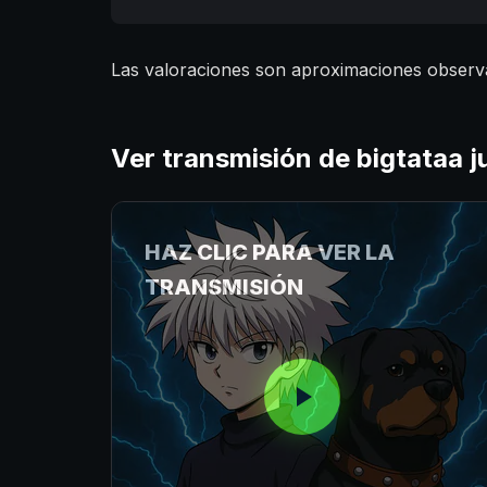
Las valoraciones son aproximaciones observa
Ver transmisión de bigtataa j
HAZ CLIC PARA VER LA
TRANSMISIÓN