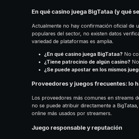
En qué casino juega BigTataa (y qué s
Actualmente no hay confirmación oficial de 
populares del sector, no existen datos verif
variedad de plataformas es amplia.
¿En qué casino juega BigTataa?
No con
¿Tiene patrocinio de algún casino?
No 
¿Se puede apostar en los mismos jueg
Proveedores y juegos frecuentes: lo ha
Los proveedores más comunes en streams de 
no se puede atribuir directamente a BigTataa,
online más usados por streamers.
Juego responsable y reputación